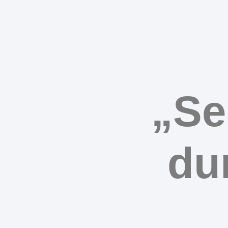
„Se
du